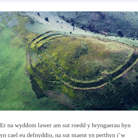
Er na wyddom lawer am sut roedd y bryngaerau hyn
yn cael eu defnyddio, na sut maent yn perthyn i’w