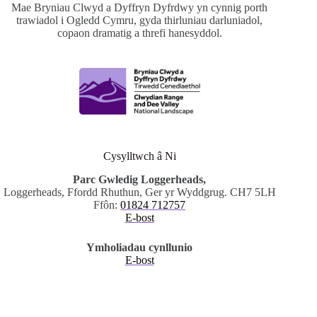
Mae Bryniau Clwyd a Dyffryn Dyfrdwy yn cynnig porth
trawiadol i Ogledd Cymru, gyda thirluniau darluniadol,
copaon dramatig a threfi hanesyddol.
Cysylltwch â Ni
Parc Gwledig Loggerheads,
Loggerheads, Ffordd Rhuthun, Ger yr Wyddgrug. CH7 5LH
Ffôn:
01824 712757
E-bost
Ymholiadau cynllunio
E-bost
.