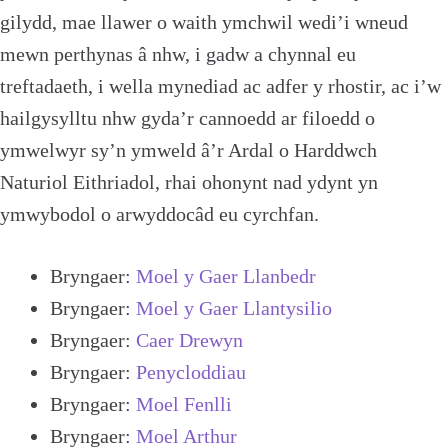
gilydd, mae llawer o waith ymchwil wedi’i wneud
mewn perthynas â nhw, i gadw a chynnal eu
treftadaeth, i wella mynediad ac adfer y rhostir, ac i’w
hailgysylltu nhw gyda’r cannoedd ar filoedd o
ymwelwyr sy’n ymweld â’r Ardal o Harddwch
Naturiol Eithriadol, rhai ohonynt nad ydynt yn
ymwybodol o arwyddocâd eu cyrchfan.
Bryngaer:
Moel y Gaer Llanbedr
Bryngaer:
Moel y Gaer Llantysilio
Bryngaer:
Caer Drewyn
Bryngaer:
Penycloddiau
Bryngaer:
Moel Fenlli
Bryngaer:
Moel Arthur