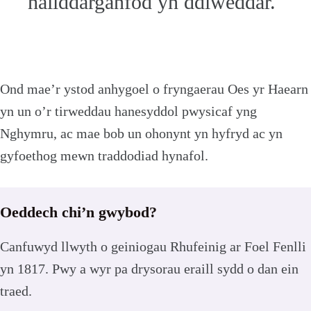
hailddarganfod yn ddiweddar.
Ond mae’r ystod anhygoel o fryngaerau Oes yr Haearn
yn un o’r tirweddau hanesyddol pwysicaf yng
Nghymru, ac mae bob un ohonynt yn hyfryd ac yn
gyfoethog mewn traddodiad hynafol.
Oeddech chi’n gwybod?
Canfuwyd llwyth o geiniogau Rhufeinig ar Foel Fenlli
yn 1817. Pwy a wyr pa drysorau eraill sydd o dan ein
traed.