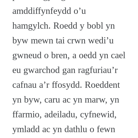
amddiffynfeydd o’u
hamgylch. Roedd y bobl yn
byw mewn tai crwn wedi’u
gwneud o bren, a oedd yn cael
eu gwarchod gan ragfuriau’r
cafnau a’r ffosydd. Roeddent
yn byw, caru ac yn marw, yn
ffarmio, adeiladu, cyfnewid,
ymladd ac yn dathlu o fewn