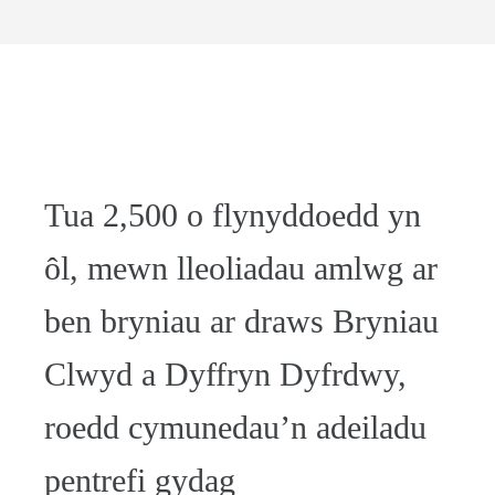
Tua 2,500 o flynyddoedd yn
ôl, mewn lleoliadau amlwg ar
ben bryniau ar draws Bryniau
Clwyd a Dyffryn Dyfrdwy,
roedd cymunedau’n adeiladu
pentrefi gydag