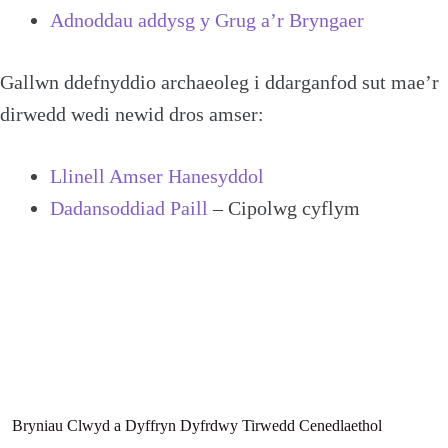
Adnoddau addysg y Grug a’r Bryngaer
Gallwn ddefnyddio archaeoleg i ddarganfod sut mae’r
dirwedd wedi newid dros amser:
Llinell Amser Hanesyddol
Dadansoddiad Paill
– Cipolwg cyflym
Bryniau Clwyd a Dyffryn Dyfrdwy Tirwedd Cenedlaethol