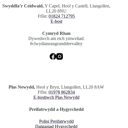
Swyddfa’r Ceidwaid,
Y Capel, Heol y Castell, Llangollen,
LL20 8NU
Ffôn:
01824 712795
E-bost
Cymryd Rhan
Dywedwch am eich ymweliad:
#clwydianrangeanddeevalley
.
Plas Newydd,
Heol y Bryn, Llangollen, LL20 8AW
Ffôn:
01978 862834
E-bostiwch Plas Newydd
Preifatrwydd a Hygyrchedd
Polisi Preifatrwydd
Datganiad Hygyrchedd