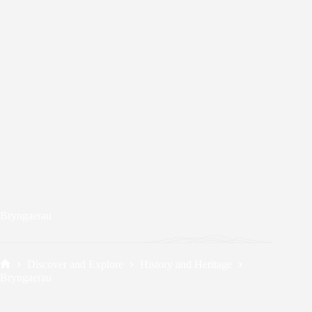
Bryngaerau
Discover and Explore
History and Heritage
Home
Bryngaerau