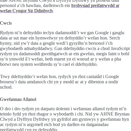
mae AHNE Bryniau Clwyd a Dyffryn Dyfrdwy yn prosesu data
personol a’ch hawliau, darllenwch ein
hysbysiad preifatrwydd ar
wefan Cyngor Sir Ddinbych
.
Cwcis
Rydym ni’n defnyddio teclyn dadansoddi’r we gan Google i gasglu
data ar sut mae ein hymwelwyr yn defnyddio’r wefan hon. Serch
hynny, nid yw’r data a gesglir wedi’i gysylltu’n bersonol i’ch
gwybodaeth adnabyddadwy. Gan ddefnyddio cwcis a chod JavaScript
rydym yn dadansoddi gweithgarwch ar ein gwefan, megis faint o bobl
sy’n ymweld â’r wefan, beth maent yn ei wneud ar y wefan a pha
borwr neu system weithredu sy’n cael ei ddefnyddio.
Trwy ddefnyddio’r wefan hon, rydych yn rhoi caniatâd i Google
brosesu’r data amdanoch chi yn y modd ac at y dibenion a nodir
uchod.
Gwefannau Allanol
O dro i dro rydym yn darparu dolenni i wefannau allanol rydym ni’n
teimlo fydd yn rhoi rhagor o wybodaeth i chi. Nid yw AHNE Bryniau
Clwyd a Dyffryn Dyfrdwy yn gyfrifol am gynnwys y gwefannau hyn
ac rydym ni’n argymell eich bod yn darllen eu datganiadau
preifatrwydd cyn eu defnyddio.