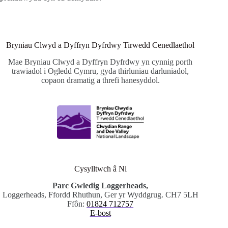
Bryniau Clwyd a Dyffryn Dyfrdwy Tirwedd Cenedlaethol
Mae Bryniau Clwyd a Dyffryn Dyfrdwy yn cynnig porth
trawiadol i Ogledd Cymru, gyda thirluniau darluniadol,
copaon dramatig a threfi hanesyddol.
Cysylltwch â Ni
Parc Gwledig Loggerheads,
Loggerheads, Ffordd Rhuthun, Ger yr Wyddgrug. CH7 5LH
Ffôn:
01824 712757
E-bost