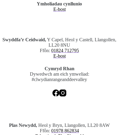
Ymholiadau cynllunio
E-bost
.
Swyddfa’r Ceidwaid,
Y Capel, Heol y Castell, Llangollen,
LL20 8NU
Ffôn:
01824 712795
E-bost
Cymryd Rhan
Dywedwch am eich ymweliad:
#clwydianrangeanddeevalley
.
Plas Newydd,
Heol y Bryn, Llangollen, LL20 8AW
Ffôn:
01978 862834