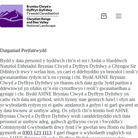
Skip
to
content
Shopping
cart
Datganiad Preifatrwydd
Bydd y data personol y byddwch chi’n ei roi i Ardal o Harddwch
Naturiol Eithriadol Bryniau Clwyd a Dyffryn Dyfrdwy a Chyngor Sir
Ddinbych trwy’r wefan hon, yn cael ei ddefnyddio yn benodol i reoli’r
gwasanaethau rydym ni’n eu cynnig i chi. Bydd AHNE Bryniau
Clwyd a Dyffryn Dyfrdwy yn rhannu eich data gyda 3ydd partïon a
ddewiswyd yn ofalus sy’n ein cynorthwyo i reoli’r gwasanaethau a
gynigir i chi. Bydd AHNE Bryniau Clwyd a Dyffryn Dyfrdwy yn
cadw eich data am gyfnod, serch hynny mae gennych hawl i ofyn am
yr wybodaeth rydym yn ei gadw amdanoch a gofyn i ni gael gwared ar
y data hwnnw ar unrhyw adeg. Os ydych chi’n teimlo bod AHNE
Bryniau Clwyd a Dyffryn Dyfrdwy wedi camddefnyddio eich data
personol ar unrhyw adeg, gallwch gyflwyno cwyn i Swyddfa’r
Comisiynydd Gwybodaeth drwy fynd i’w gwefan neu ffonio eu llinell
gymorth ar
0303 123 1113
. I gael rhagor o wybodaeth ynghylch sut