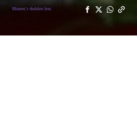
Rhannu’r dudalen hon
Mae tîm y Dirwedd Genedlaethol, ei
bartneriaid a’n gwirfoddolwyr yn rhan
o waith cyflawni ystod eang o
brosiectau. Mae’r rhain yn amrywio o
brosiectau safle-benodol sy’n
gysylltiedig â rhywogaeth, nodwedd
neu gymuned benodol, i brosiectau