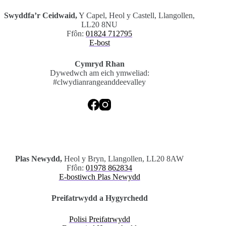
Swyddfa’r Ceidwaid,
Y Capel, Heol y Castell, Llangollen,
LL20 8NU
Ffôn:
01824 712795
E-bost
Cymryd Rhan
Dywedwch am eich ymweliad:
#clwydianrangeanddeevalley
.
Plas Newydd,
Heol y Bryn, Llangollen, LL20 8AW
Ffôn:
01978 862834
E-bostiwch Plas Newydd
Preifatrwydd a Hygyrchedd
Polisi Preifatrwydd