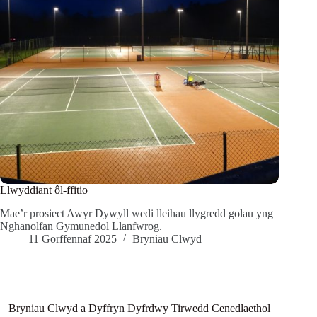
Llwyddiant ôl-ffitio
Mae’r prosiect Awyr Dywyll wedi lleihau llygredd golau yng
Nghanolfan Gymunedol Llanfwrog.
11 Gorffennaf 2025
Bryniau Clwyd
Bryniau Clwyd a Dyffryn Dyfrdwy Tirwedd Cenedlaethol