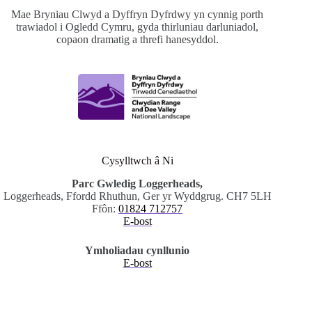
Mae Bryniau Clwyd a Dyffryn Dyfrdwy yn cynnig porth
trawiadol i Ogledd Cymru, gyda thirluniau darluniadol,
copaon dramatig a threfi hanesyddol.
Cysylltwch â Ni
Parc Gwledig Loggerheads,
Loggerheads, Ffordd Rhuthun, Ger yr Wyddgrug. CH7 5LH
Ffôn:
01824 712757
E-bost
Ymholiadau cynllunio
E-bost
.