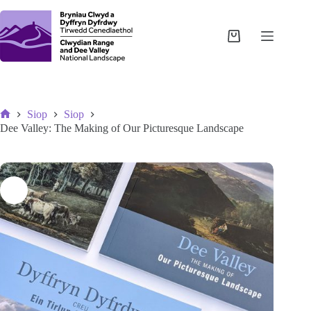
Skip
to
content
Shopping
cart
Siop
Siop
Home
Dee Valley: The Making of Our Picturesque Landscape