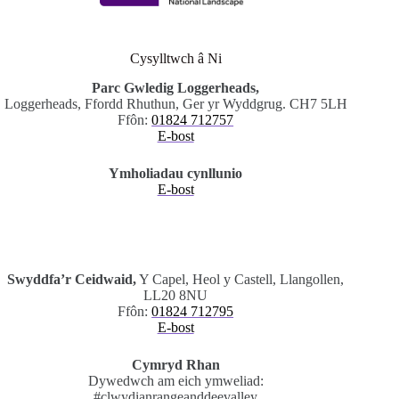
Cysylltwch â Ni
Parc Gwledig Loggerheads,
Loggerheads, Ffordd Rhuthun, Ger yr Wyddgrug. CH7 5LH
Ffôn:
01824 712757
E-bost
Ymholiadau cynllunio
E-bost
.
Swyddfa’r Ceidwaid,
Y Capel, Heol y Castell, Llangollen,
LL20 8NU
Ffôn:
01824 712795
E-bost
Cymryd Rhan
Dywedwch am eich ymweliad:
#clwydianrangeanddeevalley