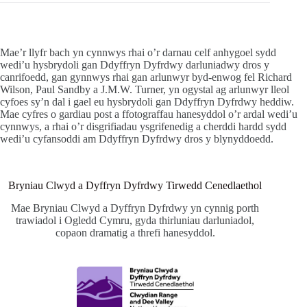
Mae’r llyfr bach yn cynnwys rhai o’r darnau celf anhygoel sydd
wedi’u hysbrydoli gan Ddyffryn Dyfrdwy darluniadwy dros y
canrifoedd, gan gynnwys rhai gan arlunwyr byd-enwog fel Richard
Wilson, Paul Sandby a J.M.W. Turner, yn ogystal ag arlunwyr lleol
cyfoes sy’n dal i gael eu hysbrydoli gan Ddyffryn Dyfrdwy heddiw.
Mae cyfres o gardiau post a ffotograffau hanesyddol o’r ardal wedi’u
cynnwys, a rhai o’r disgrifiadau ysgrifenedig a cherddi hardd sydd
wedi’u cyfansoddi am Ddyffryn Dyfrdwy dros y blynyddoedd.
Bryniau Clwyd a Dyffryn Dyfrdwy Tirwedd Cenedlaethol
Mae Bryniau Clwyd a Dyffryn Dyfrdwy yn cynnig porth
trawiadol i Ogledd Cymru, gyda thirluniau darluniadol,
copaon dramatig a threfi hanesyddol.