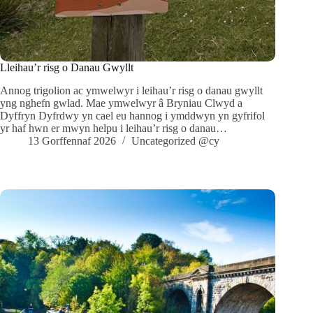
Lleihau’r risg o Danau Gwyllt
Annog trigolion ac ymwelwyr i leihau’r risg o danau gwyllt
yng nghefn gwlad. Mae ymwelwyr â Bryniau Clwyd a
Dyffryn Dyfrdwy yn cael eu hannog i ymddwyn yn gyfrifol
yr haf hwn er mwyn helpu i leihau’r risg o danau…
13 Gorffennaf 2026
Uncategorized @cy