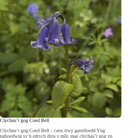
Clychau’r gog Coed Bell
Clychau’r gog Coed Bell – canu trwy ganrifoedd Yng
nghoedwig sy’n edrych dros y môr, mae clychau’r gog yn