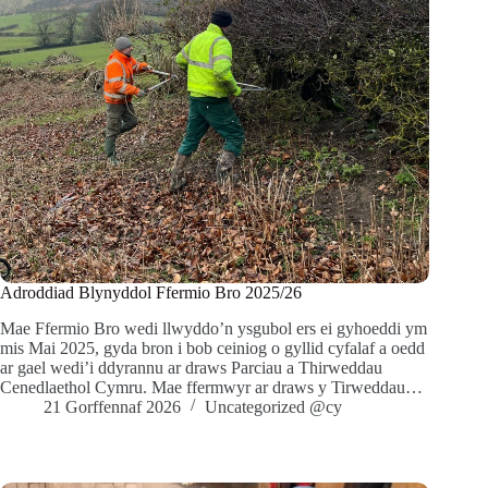
Adroddiad Blynyddol Ffermio Bro 2025/26
Mae Ffermio Bro wedi llwyddo’n ysgubol ers ei gyhoeddi ym
mis Mai 2025, gyda bron i bob ceiniog o gyllid cyfalaf a oedd
ar gael wedi’i ddyrannu ar draws Parciau a Thirweddau
Cenedlaethol Cymru. Mae ffermwyr ar draws y Tirweddau…
21 Gorffennaf 2026
Uncategorized @cy