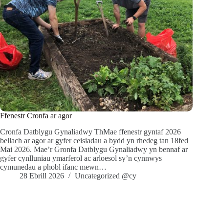
Ffenestr Cronfa ar agor
Cronfa Datblygu Gynaliadwy ThMae ffenestr gyntaf 2026
bellach ar agor ar gyfer ceisiadau a bydd yn rhedeg tan 18fed
Mai 2026. Mae’r Gronfa Datblygu Gynaliadwy yn bennaf ar
gyfer cynlluniau ymarferol ac arloesol sy’n cynnwys
cymunedau a phobl ifanc mewn…
28 Ebrill 2026
Uncategorized @cy