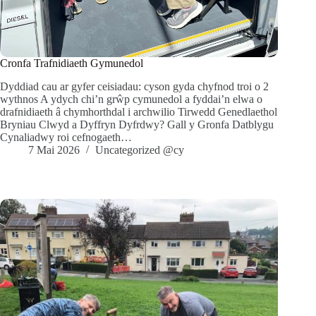
Cronfa Trafnidiaeth Gymunedol
Dyddiad cau ar gyfer ceisiadau: cyson gyda chyfnod troi o 2
wythnos A ydych chi’n grŵp cymunedol a fyddai’n elwa o
drafnidiaeth â chymhorthdal ​​i archwilio Tirwedd Genedlaethol
Bryniau Clwyd a Dyffryn Dyfrdwy? Gall y Gronfa Datblygu
Cynaliadwy roi cefnogaeth…
7 Mai 2026
Uncategorized @cy