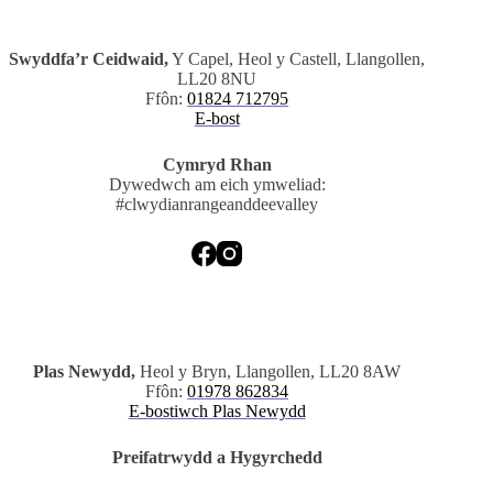
.
Swyddfa’r Ceidwaid,
Y Capel, Heol y Castell, Llangollen,
LL20 8NU
Ffôn:
01824 712795
E-bost
Cymryd Rhan
Dywedwch am eich ymweliad:
#clwydianrangeanddeevalley
.
Plas Newydd,
Heol y Bryn, Llangollen, LL20 8AW
Ffôn:
01978 862834
E-bostiwch Plas Newydd
Preifatrwydd a Hygyrchedd