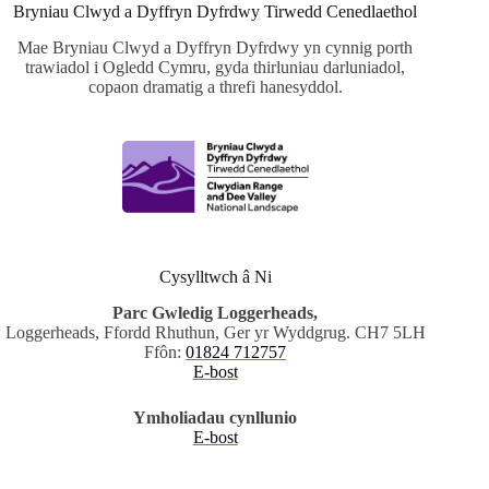
Bryniau Clwyd a Dyffryn Dyfrdwy Tirwedd Cenedlaethol
Mae Bryniau Clwyd a Dyffryn Dyfrdwy yn cynnig porth
trawiadol i Ogledd Cymru, gyda thirluniau darluniadol,
copaon dramatig a threfi hanesyddol.
Cysylltwch â Ni
Parc Gwledig Loggerheads,
Loggerheads, Ffordd Rhuthun, Ger yr Wyddgrug. CH7 5LH
Ffôn:
01824 712757
E-bost
Ymholiadau cynllunio
E-bost