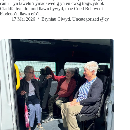
canu – yn tawelu’r ymadawedig yn eu cwsg tragwyddol.
Claddfa hynafol ond llawn bywyd, mae Coed Bell wedi
blodeuo’n llawn efo’i…
17 Mai 2026
Bryniau Clwyd
,
Uncategorized @cy