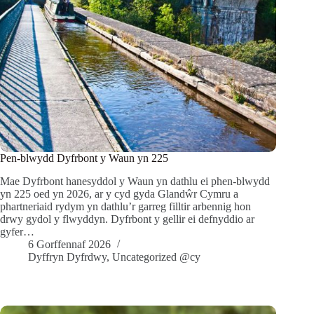
Pen-blwydd Dyfrbont y Waun yn 225
Mae Dyfrbont hanesyddol y Waun yn dathlu ei phen-blwydd
yn 225 oed yn 2026, ar y cyd gyda Glandŵr Cymru a
phartneriaid rydym yn dathlu’r garreg filltir arbennig hon
drwy gydol y flwyddyn. Dyfrbont y gellir ei defnyddio ar
gyfer…
6 Gorffennaf 2026
Dyffryn Dyfrdwy
,
Uncategorized @cy