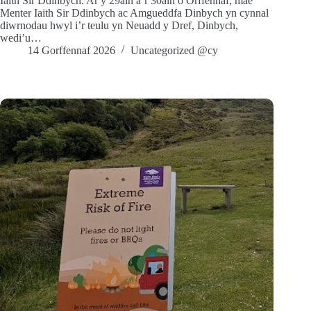
Iaith Sir Ddinbych. Ar y 29ain a’r 30ain o Orffennaf, mae
Menter Iaith Sir Ddinbych ac Amgueddfa Dinbych yn cynnal
diwrnodau hwyl i’r teulu yn Neuadd y Dref, Dinbych,
wedi’u…
14 Gorffennaf 2026
Uncategorized @cy