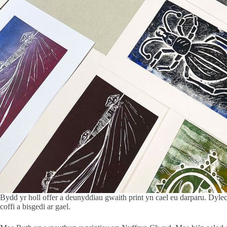
Bydd yr holl offer a deunyddiau gwaith print yn cael eu darparu. Dyle
coffi a bisgedi ar gael.