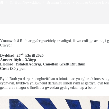
Yr Holl Newyddion
Bryniau Clwyd
Printiau Collage Br
Home
Ymunwch â Ruth ar gyfer gweithdy creadigol, llawn collage ac inc, i 
Clwyd!
ain
Dyddiad: 25
Ebrill 2026
Amser: 10yb – 3.30yp
Lleoliad: Ystafell Addysg, Canolfan Grefft Rhuthun
Cost: £30 y pen
Bydd Ruth yn darparu enghreifftiau o brintiau ac yn egluro’r broses o g
cychwyn, byddwn yn gwneud darluniau llinell syml ar gerdyn, cyn torri’
gellir creu rhagor o linellau a gweadau gydag edau, tâp a beiro.