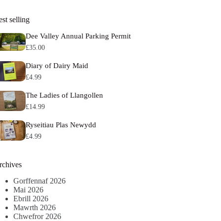
st selling
Dee Valley Annual Parking Permit
£
35.00
Diary of Dairy Maid
£
4.99
The Ladies of Llangollen
£
14.99
Ryseitiau Plas Newydd
£
4.99
rchives
Gorffennaf 2026
Mai 2026
Ebrill 2026
Mawrth 2026
Chwefror 2026