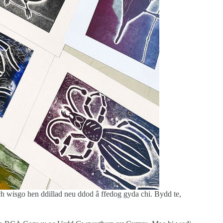
ch wisgo hen ddillad neu ddod â ffedog gyda chi. Bydd te,