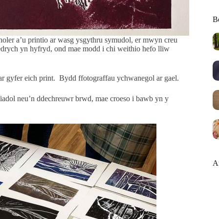
Be
rholer a’u printio ar wasg ysgythru symudol, er mwyn creu
edrych yn hyfryd, ond mae modd i chi weithio hefo lliw
ar gyfer eich print. Bydd ffotograffau ychwanegol ar gael.
ofiadol neu’n ddechreuwr brwd, mae croeso i bawb yn y
A