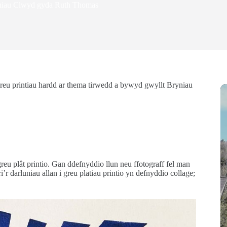
yniau Clwyd gyda Ruth Thomas
greu printiau hardd ar thema tirwedd a bywyd gwyllt Bryniau
reu plât printio. Gan ddefnyddio llun neu ffotograff fel man
r darluniau allan i greu platiau printio yn defnyddio collage;