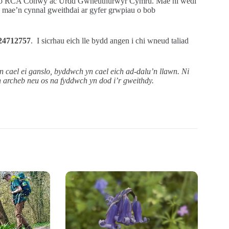
od o RCA Conwy ac Urdd Gwneuthurwyr Cymru. Mae hi wedi
c mae’n cynnal gweithdai ar gyfer grwpiau o bob
.
24712757
. I sicrhau eich lle bydd angen i chi wneud taliad
 cael ei ganslo, byddwch yn cael eich ad-dalu’n llawn. Ni
archeb neu os na fyddwch yn dod i’r gweithdy.