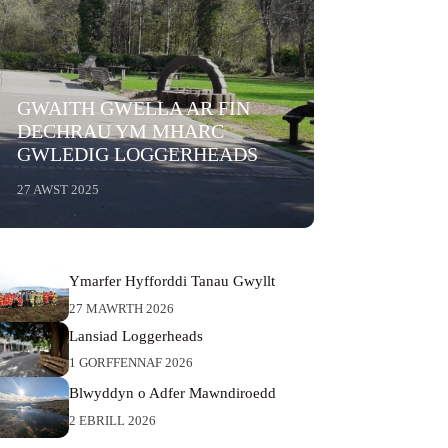
GWAITH GWELLA AR FIN
DECHRAU YM MHARC
GWLEDIG LOGGERHEADS
27 AWST 2025
Ymarfer Hyfforddi Tanau Gwyllt
27 MAWRTH 2026
Lansiad Loggerheads
1 GORFFENNAF 2026
Blwyddyn o Adfer Mawndiroedd
2 EBRILL 2026