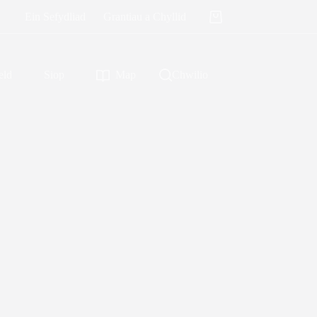
Ein Sefydliad
Grantiau a Chyllid
Shopping
cart
ld
Siop
Map
Chwilio