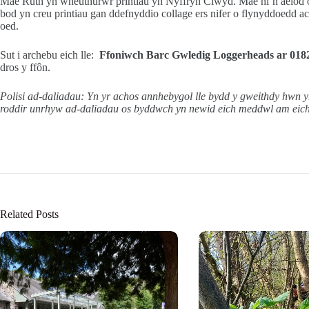
Mae Ruth yn wneuthurwr printiau yn Nyffryn Clwyd. Mae hi’n ael
bod yn creu printiau gan ddefnyddio collage ers nifer o flynyddoedd a
oed
Sut i archebu eich lle:
Ffoniwch Barc Gwledig Loggerheads ar
018
dros y ffôn.
Polisi ad-daliadau: Yn yr achos annhebygol lle bydd y gweithdy hwn yn
roddir unrhyw ad-daliadau os byddwch yn newid eich meddwl am eich 
Related Posts