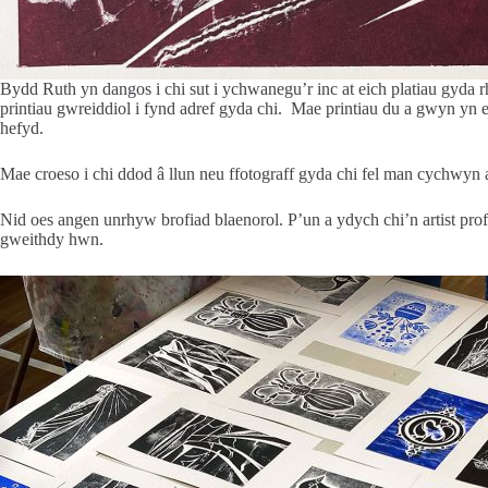
Bydd Ruth yn dangos i chi sut i ychwanegu’r inc at eich platiau gyda 
printiau gwreiddiol i fynd adref gyda chi. Mae printiau du a gwyn yn 
hefyd.
Mae croeso i chi ddod â llun neu ffotograff gyda chi fel man cychwyn 
Nid oes angen unrhyw brofiad blaenorol. P’un a ydych chi’n artist pr
gweithdy hwn.